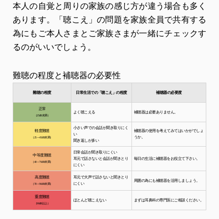
本人の自覚と周りの家族の感じ方が違う場合も多く
あります。「聴こえ」の問題を家族全員で共有する
為にもご本人さまとご家族さまが一緒にチェックす
るのがいいでしょう。
難聴の程度と補聴器の必要性
難聴の程度
日常生活での「聴こえ」の程度
補聴器の必要度
正常
よく聴こえる
補聴器は必要ありません。
（25dB未満）
小さい声での会話が聞き取りにく
軽度難聴
補聴器の使用を考えてみてはいかがでしょ
い
うか。
（25～45dB未満）
聞き返しが多い
日常会話が聞き取りにくい
中等度難聴
耳元で話さないと会話が聞きとり
毎日の生活に補聴器をお役立て下さい。
（40～70dB未満）
にくい
高度難聴
耳元で大声で話さないと聞きとり
周囲の為にも補聴器を活用しましょう。
にくい
（70～90dB未満）
重度難聴
ほとんど聴こえない
まずは耳鼻科の専門医にご相談ください。
（90dB以上）