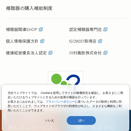
補聴器の購入補助制度
補聴器関連SHOP
認定補聴器専門店
個人情報保護方針
ISO9001取得店
健康経営優良法人認定
川村義肢株式会社
当社ウェブサイトでは、 Cookieを使用してサイトの稼働状況を確認し、お客さまにご満
足いただけるウェブサイトにするための改善や構築を行っています。
お客さまにおかれましては、
プライバシーポリシー
に基づいたデータの取得と利用に同
意いただくことで、ウェブサイトやブラウザの利便性が向上し、さまざまな機能をご利
用いただくことができます。
いいえ
はい
COPYRIGHT(C)KAWAMURA GISHI CO.,LTD. ALL RIGHTS RESERVED.