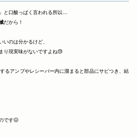
」と口酸っぱく言われる所以…
械
だから！
いいのは分かるけど、
まり現実味がないですよね😓
するアンプやレシーバー内に溜まると部品にサビつき、結
です😖