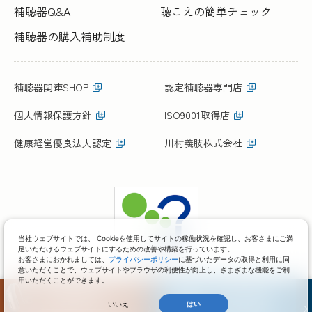
補聴器Q&A
聴こえの簡単チェック
補聴器の購入補助制度
補聴器関連SHOP
認定補聴器専門店
個人情報保護方針
ISO9001取得店
健康経営優良法人認定
川村義肢株式会社
当社ウェブサイトでは、 Cookieを使用してサイトの稼働状況を確認し、お客さまにご満
足いただけるウェブサイトにするための改善や構築を行っています。
お客さまにおかれましては、
プライバシーポリシー
に基づいたデータの取得と利用に同
意いただくことで、ウェブサイトやブラウザの利便性が向上し、さまざまな機能をご利
用いただくことができます。
いいえ
はい
COPYRIGHT(C)KAWAMURA GISHI CO.,LTD. ALL RIGHTS RESERVED.