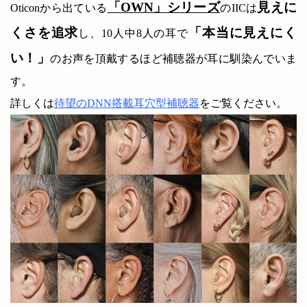
「OWN」シリーズ
見えに
Oticonから出ている
のIICは
くさを追求
「本当に見えにく
し、10人中8人の耳で
い！」
のお声を頂戴するほど補聴器が耳に馴染んでいま
す。
詳しくは
待望のDNN搭載耳穴型補聴器
をご覧ください。