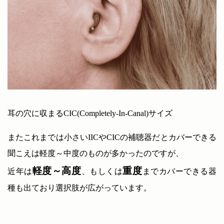
耳の穴に収まるCIC(Completely-In-Canal)サイズ
またこれまでは小さいIICやCICの補聴器だとカバーできる
聞こえは軽度～中度のものが多かったのですが、
軽度～高度
重度
近年は
、もしくは
までカバーできる器
種も出ており選択肢が広がっています。