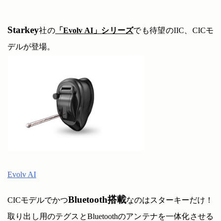
Starkey
社の
「Evolv AI」シリーズ
でも待望のIIC、CICモ
デルが登場。
Evolv AI
Bluetooth搭載
CICモデルでかつ
な
のはスターキーだけ！
取り出し用のテグスとBluetoothのアンテナを一体化させる